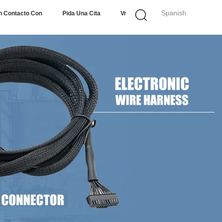
Spanish
n Contacto Con
Pida Una Cita
Vr