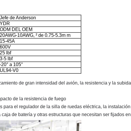
Jefe de Anderson
YDR
ODM DEL OEM
20AWG-10AWG, ² de 0.75-5.3m m
15-45A
600V
25 lbf
3-5 lbf
-20° a 105°
UL94-V0
zamiento de gran intensidad del avión, la resistencia y la subi
pacto de la resistencia de fuego
ara el regulador de la silla de ruedas eléctrica, la instalación 
a caja de batería y otras estructuras que necesitan ser fijados e