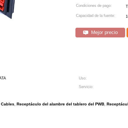
Condiciones de pago:
T
Capacidad de la fuente:
1
Mejor precio
ATA
Uso:
Servicio:
r Cables
Receptáculo del alambre del tablero del PWB
Receptácul
,
,