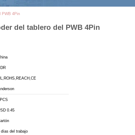
del PWB 4Pin
oder del tablero del PWB 4Pin
hina
YDR
L,ROHS,REACH,CE
nderson
1PCS
SD 0.45
artón
 días del trabajo