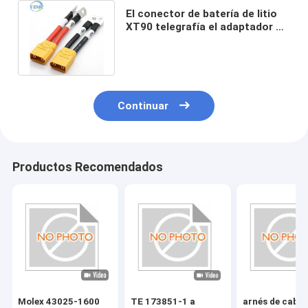
El conector de batería de litio
XT90 telegrafía el adaptador de
carga de la bici de W/Sheath E
Continuar
Productos Recomendados
Molex 43025-1600
TE 173851-1 a
arnés de cable