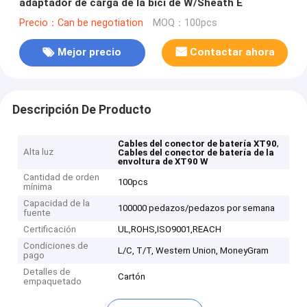
adaptador de carga de la bici de W/Sheath E
Precio：Can be negotiation
MOQ：100pcs
Mejor precio
Contactar ahora
Descripción De Producto
,
Cables del conector de batería XT90
Alta luz
Cables del conector de batería de la
envoltura de XT90 W
Cantidad de orden
100pcs
mínima
Capacidad de la
100000 pedazos/pedazos por semana
fuente
Certificación
UL,ROHS,ISO9001,REACH
Condiciones de
L/C, T/T, Western Union, MoneyGram
pago
Detalles de
Cartón
empaquetado