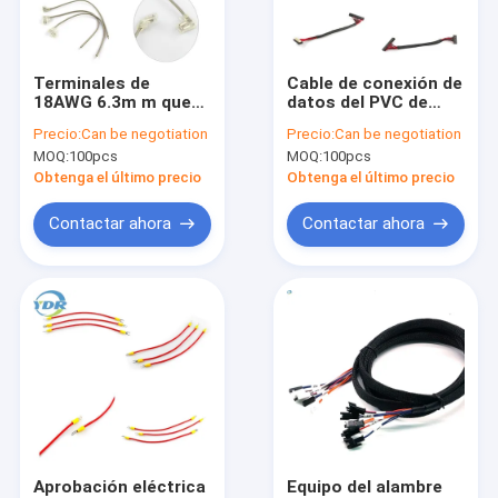
Contacto
VR
Terminales de
Cable de conexión de
18AWG 6.3m m que
datos del PVC de
contienen el
YDR, alambre del
Precio:
Can be negotiation
Precio:
Can be negotiation
conector del arnés
cable de Du Pont 2,0
MOQ:
100pcs
MOQ:
100pcs
de cable W/Flag-
TV con el protector
Arnés de cable electrónico
Shaped
Obtenga el último precio
Obtenga el último precio
Arnés de cable de la batería
Contactar ahora
Contactar ahora
Cable de la red de Ethernet Rj45
Cable de la exhibición de LVDS
Cable del adaptador de DC
Cables del conector de batería
Cable plano de IDC
Aprobación eléctrica
Equipo del alambre