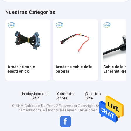
Nuestras Categorías
Arnés de cable
Arnés de cable de la
Cable de la red
electrónico
batería
Ethernet Rj45
Inicio
Mapa del
Contactar
Desktop
Sitio
Ahora
Site
CHINA Cable de Du Pont 2
Proveedor.Copyright © 2024 wires-
harness.com. All Rights Reserved. Developed by
ECER