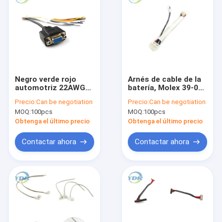
Negro verde rojo
Arnés de cable de la
automotriz 22AWG
batería, Molex 39-01-
de la UL 1007 de la
2080 cable de
Precio:
Can be negotiation
Precio:
Can be negotiation
haz de cables del
alambre eléctrico
MOQ:
100pcs
MOQ:
100pcs
OEM de DB15P
5557 4.2m m terminal
amperio
Obtenga el último precio
Obtenga el último precio
Contactar ahora
Contactar ahora
Inicio
Productos
Sobre nosotros