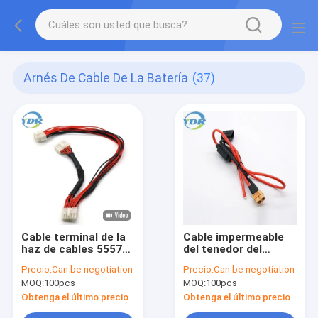
Arnés De Cable De La Batería
(37)
Cable terminal de la
Cable impermeable
haz de cables 5557
del tenedor del
de Molex 39-01-2120
fusible de la cuchilla
Precio:
Can be negotiation
Precio:
Can be negotiation
MOQ:
100pcs
MOQ:
100pcs
Obtenga el último precio
Obtenga el último precio