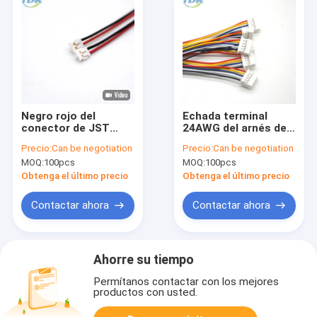
Negro rojo del
Echada terminal
conector de JST
24AWG del arnés de
ACHR-02 V-S
cable PHD2.0 del
Precio:
Can be negotiation
Precio:
Can be negotiation
Electrical Harness
conector de JST
MOQ:
100pcs
MOQ:
100pcs
Wire ACH 1.2m m
PHDR-05VS
Obtenga el último precio
Obtenga el último precio
Contactar ahora
Contactar ahora
Ahorre su tiempo
Permítanos contactar con los mejores
productos con usted.