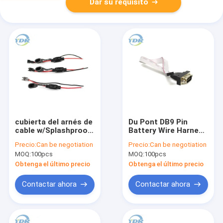
Dar su requisito
cubierta del arnés de
Du Pont DB9 Pin
cable w/Splashproof
Battery Wire Harness
de la batería del
UL2651 28AWG para
Precio:
Can be negotiation
Precio:
Can be negotiation
tenedor del fusible
el ordenador de la TV
MOQ:
100pcs
MOQ:
100pcs
de la cuchilla del OEM
Obtenga el último precio
Obtenga el último precio
Contactar ahora
Contactar ahora