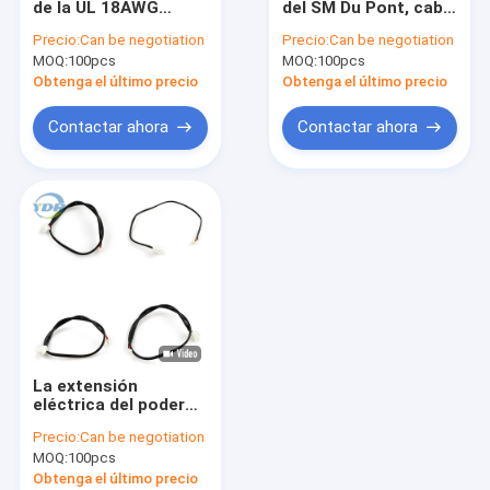
de la UL 18AWG
del SM Du Pont, cable
Cables de datos seriales
ROHS de la
de alambre eléctrico
Precio:
Can be negotiation
Precio:
Can be negotiation
maquinaria de
1007 22AWG para la
MOQ:
Cableado del interruptor y del mercado
100pcs
MOQ:
100pcs
transmisión de la
maquinaria
asamblea en forma
Obtenga el último precio
Obtenga el último precio
de "U" de cable
Arnés de cable del indicador luminoso del LED
Contactar ahora
Contactar ahora
Cables del soporte del panel
Jumper Wire eléctrico
Conectores del arnés de cable
Conector de la placa de circuito
Enchufe del receptáculo del conector de batería
La extensión
eléctrica del poder
de la fan del
Precio:
Can be negotiation
Presidente telegrafía
MOQ:
100pcs
1,25 2,54 2 ALCANCE
del Pin ISO9001
Obtenga el último precio