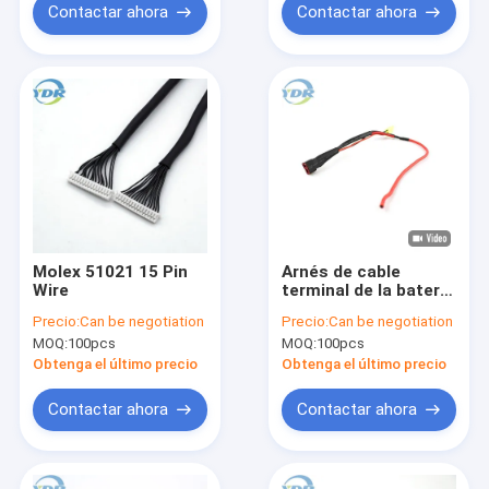
Contactar ahora
Contactar ahora
Molex 51021 15 Pin
Arnés de cable
Wire
terminal de la batería
del EL, cables
Precio:
Can be negotiation
Precio:
Can be negotiation
eléctricos de UL1007
MOQ:
100pcs
MOQ:
100pcs
18AWG
Obtenga el último precio
Obtenga el último precio
Contactar ahora
Contactar ahora