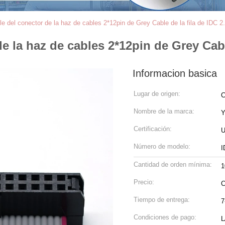
le del conector de la haz de cables 2*12pin de Grey Cable de la fila de IDC 
e la haz de cables 2*12pin de Grey Cabl
Informacion basica
Lugar de origen:
C
Nombre de la marca:
Certificación:
U
Número de modelo:
I
Cantidad de orden mínima:
1
Precio:
C
Tiempo de entrega:
7
Condiciones de pago:
L