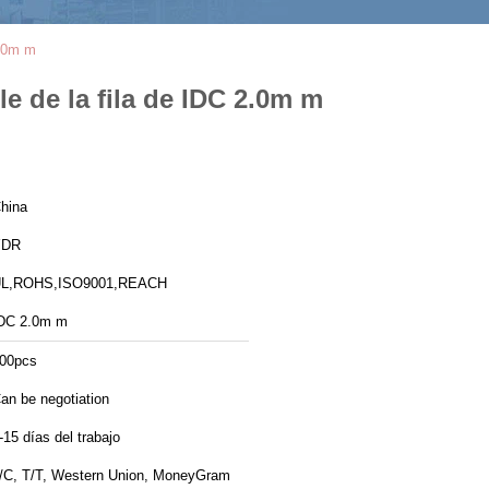
2.0m m
e de la fila de IDC 2.0m m
hina
YDR
L,ROHS,ISO9001,REACH
DC 2.0m m
00pcs
an be negotiation
-15 días del trabajo
/C, T/T, Western Union, MoneyGram