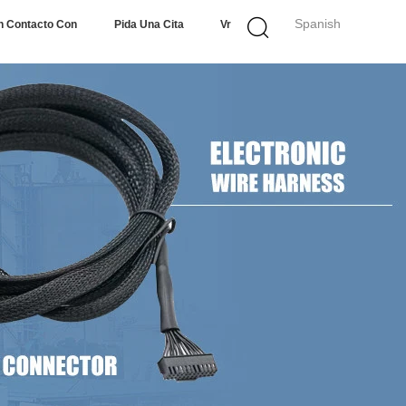
Spanish
n Contacto Con
Pida Una Cita
Vr