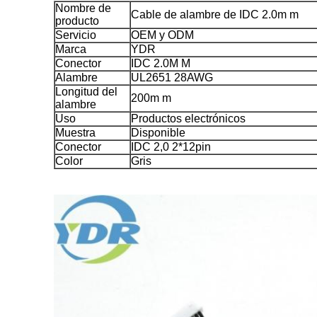
Nombre de
Cable de alambre de IDC 2.0m m
producto
Servicio
OEM y ODM
Marca
YDR
Conector
IDC 2.0M M
Alambre
UL2651 28AWG
Longitud del
200m m
alambre
Uso
Productos electrónicos
Muestra
Disponible
Conector
IDC 2,0 2*12pin
Color
Gris