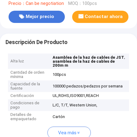
Precio：Can be negotiation
MOQ：100pcs
Mejor precio
Contactar ahora
Descripción De Producto
,
Asamblea de la haz de cables de JST
Alta luz
asamblea de la haz de cables de
200m m
Cantidad de orden
100pcs
mínima
Capacidad de la
100000 pedazos/pedazos por semana
fuente
Certificación
UL,ROHS,ISO9001,REACH
Condiciones de
L/C, T/T, Western Union,
pago
Detalles de
Cartón
empaquetado
Vea más