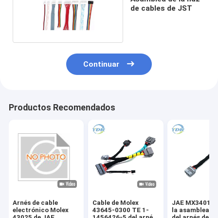
de cables de JST
Continuar
Productos Recomendados
Arnés de cable
Cable de Molex
JAE MX34016S
electrónico Molex
43645-0300 TE 1-
la asamblea de
43025 de JAE
1456426-5 del arnés
del arnés de ca