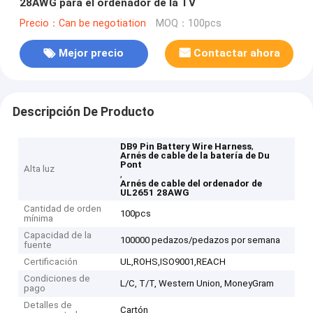
28AWG para el ordenador de la TV
Precio：Can be negotiation
MOQ：100pcs
Mejor precio
Contactar ahora
Descripción De Producto
,
DB9 Pin Battery Wire Harness
Arnés de cable de la batería de Du
Pont
Alta luz
,
Arnés de cable del ordenador de
UL2651 28AWG
Cantidad de orden
100pcs
mínima
Capacidad de la
100000 pedazos/pedazos por semana
fuente
Certificación
UL,ROHS,ISO9001,REACH
Condiciones de
L/C, T/T, Western Union, MoneyGram
pago
Detalles de
Cartón