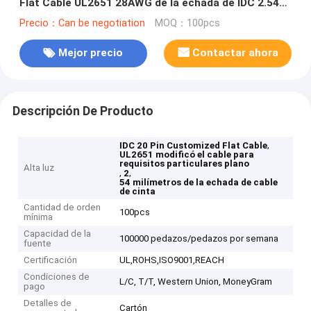
Flat Cable UL2651 28AWG de la echada de IDC 2.54m
m 20
Precio：Can be negotiation
MOQ：100pcs
Mejor precio
Contactar ahora
Descripción De Producto
,
IDC 20 Pin Customized Flat Cable
UL2651 modificó el cable para
requisitos particulares plano
Alta luz
,
,
2
54 milímetros de la echada de cable
de cinta
Cantidad de orden
100pcs
mínima
Capacidad de la
100000 pedazos/pedazos por semana
fuente
Certificación
UL,ROHS,ISO9001,REACH
Condiciones de
L/C, T/T, Western Union, MoneyGram
pago
Detalles de
Cartón