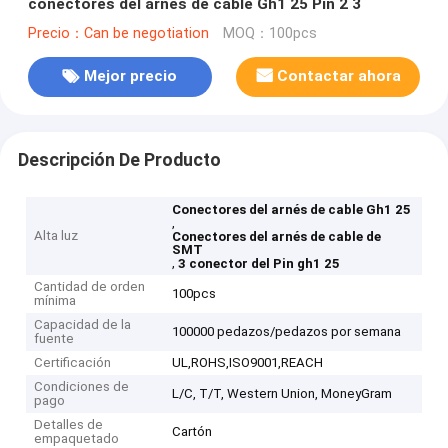
conectores del arnés de cable Gh1 25 Pin 2 3
Precio：Can be negotiation
MOQ：100pcs
Mejor precio
Contactar ahora
Descripción De Producto
Conectores del arnés de cable Gh1 25
,
Alta luz
Conectores del arnés de cable de
SMT
,
3 conector del Pin gh1 25
Cantidad de orden
100pcs
mínima
Capacidad de la
100000 pedazos/pedazos por semana
fuente
Certificación
UL,ROHS,ISO9001,REACH
Condiciones de
L/C, T/T, Western Union, MoneyGram
pago
Detalles de
Cartón
empaquetado