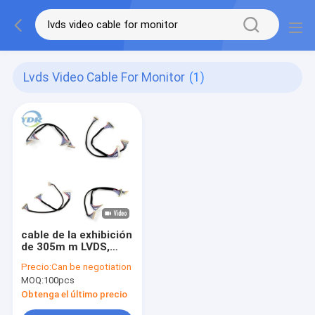
Lvds Video Cable For Monitor
(1)
cable de la exhibición
de 305m m LVDS,
cable de vídeo de 30
Precio:
Can be negotiation
pernos para el
MOQ:
100pcs
monitor TV
Obtenga el último precio