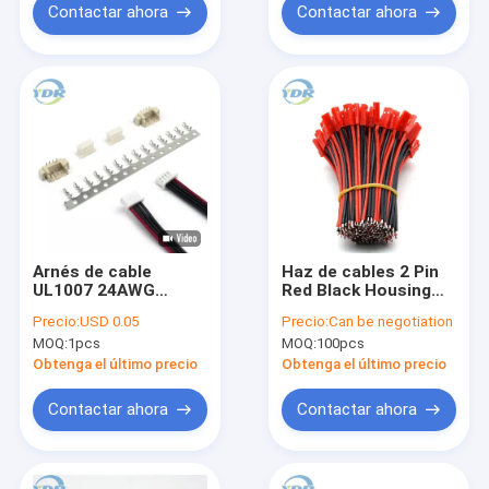
Contactar ahora
Contactar ahora
Arnés de cable
Haz de cables 2 Pin
UL1007 24AWG
Red Black Housing
26AWG 1,0 de la
del conector de la
Precio:
USD 0.05
Precio:
Can be negotiation
echada de JST SHR-
SYP 2.5m m de JST
MOQ:
1pcs
MOQ:
100pcs
05V-S 1,0 1,25 2,54
series de NSH de
Obtenga el último precio
Obtenga el último precio
3,96 echada 2 - 7
Contactar ahora
Contactar ahora