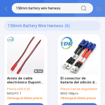
150mm Battery Wire Harness
(6)
Arnés de cable
El conector de
electrónico Dupont
batería del silicón de
2,54 Cable hembra
EC5-F telegrafía la
Precio:
USD 0.25
Precio:
Can be negotiation
macho JST SYP para
haz de cables lista
MOQ:
PC 1
MOQ:
100pcs
batería
para el uso 8AWG
con la envoltura
Obtenga el último precio
Obtenga el último precio