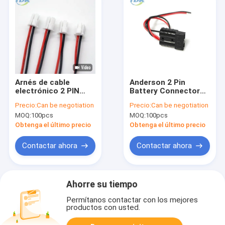
Arnés de cable
Anderson 2 Pin
electrónico 2 PIN
Battery Connector
Connector With
Cables, 150m m
Precio:
Can be negotiation
Precio:
Can be negotiation
Buckle de JST PAP
arnés de la batería de
MOQ:
100pcs
MOQ:
100pcs
2.0m m
12 voltios
Obtenga el último precio
Obtenga el último precio
Contactar ahora
Contactar ahora
Ahorre su tiempo
Permítanos contactar con los mejores
productos con usted.